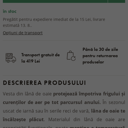
în stoc
Pregătit pentru expediere imediat de la 15 Lei, livrare
estimată 13. 8..
Opțiuni de transport
Până la 30 de zile
Transport gratuit de
pentru returnarea
la 419 Lei
produselor
DESCRIEREA PRODUSULUI
Vesta din lână de oaie
protejează împotriva frigului și
curenților de aer pe tot parcursul anului.
În sezonul
uscat de iarnă sau în serile reci de vară,
lâna de oaie te
încălzește plăcut
. Materialul din lână de oaie are
proprietăți funcționale, poate