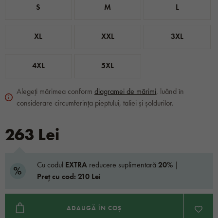
S
M
L
XL
XXL
3XL
4XL
5XL
Alegeți mărimea conform
diagramei de mărimi
, luând în
considerare circumferința pieptului, taliei și șoldurilor.
263 Lei
Cu codul
EXTRA
reducere suplimentară
20%
|
Preț cu cod: 210 Lei
ADAUGĂ ÎN COȘ