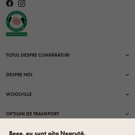
TOTUL DESPRE CUMPĂRĂTURI
DESPRE NOI
WOOLVILLE
OPȚIUNI DE TRANSPORT
Beee, eu sunt oița Negrută,