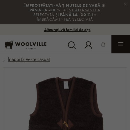
×
ÎMPROSPĂTAȚI-VĂ ȚINUTELE DE VARĂ
☀️
PÂNĂ LA -50 %
LA
ÎNCĂLȚĂMINTEA
SELECTATĂ ȘI
PÂNĂ LA -30 %
LA
ÎMBRĂCĂMINTEA
SELECTATĂ
Alăturați-vă familiei de oițe