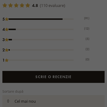
4.8
(110 evaluare)
(91)
5
(12)
4
(5)
3
(2)
2
(0)
1
SCRIE O RECENZIE
Sortare după