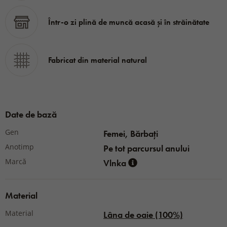
Material:
100% lână de oaie Merino
Într-o zi plină de muncă acasă și în străinătate
Fabricat din material natural
Date de bază
Gen
Femei, Bărbați
Anotimp
Pe tot parcursul anului
Marcă
Vlnka
Material
Material
Lâna de oaie (100%)