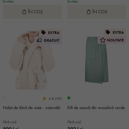
în stoc
în stoc
ÎN COȘ
ÎN COȘ
EXTRA
EXTRA
NOUTATE
GRATUIT
4.8 (39)
Halat de lână de oaie - naturală
Kilt de saună din muselină verde
Fără cod:
Fără cod:
800 Lei
202 Lei