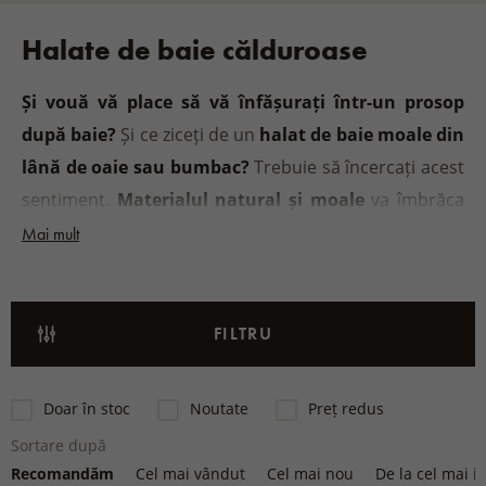
Halate de baie călduroase
Și vouă vă place să vă înfășurați într-un prosop
după baie?
Și ce ziceți de un
halat de baie moale din
lână de oaie sau bumbac?
Trebuie să încercați acest
sentiment.
Materialul natural și moale
va îmbrăca
corpul vostru ca pe un norișor, iar voi vă veți simți
Mai mult
foarte plăcut în corpul vostru. Halatele prin croiala lor
sunt potrivite atât pentru
doamne cât și pentru
domni
și nu am uitat nici de copii, și pentru ei avem
FILTRU
halate din bumbac
.
Doar în stoc
Noutate
Preț redus
Sortare după
Recomandăm
Cel mai vândut
Cel mai nou
De la cel mai ie