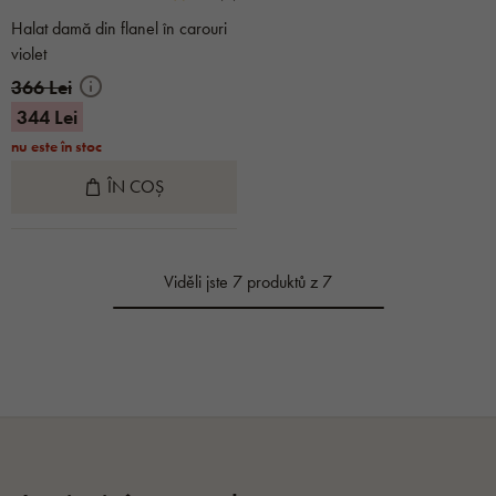
Halat damă din flanel în carouri
violet
366 Lei
344 Lei
nu este în stoc
ÎN COȘ
Viděli jste 7 produktů z 7