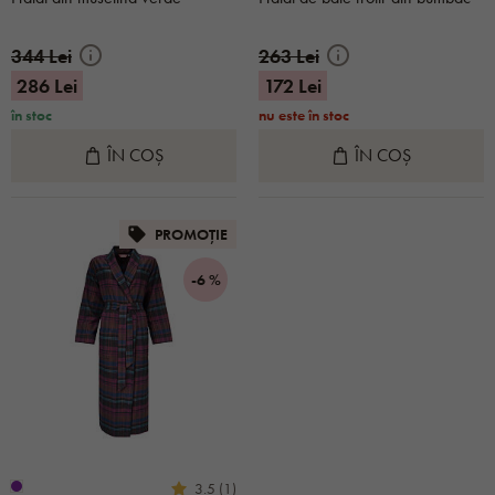
344 Lei
263 Lei
286 Lei
172 Lei
în stoc
nu este în stoc
ÎN COȘ
ÎN COȘ
PROMOȚIE
-6 %
3.5 (1)