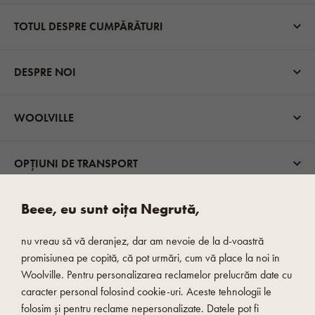
TOTUL DESPRE CUMPĂRĂTURI
DESPRE NOI
WOOLVILLE
OPȚIUNI DE TRANSPORT
Beee, eu sunt oița Negrută,
nu vreau să vă deranjez, dar am nevoie de la d-voastră
promisiunea pe copită, că pot urmări, cum vă place la noi în
Woolville. Pentru personalizarea reclamelor prelucrăm date cu
caracter personal folosind cookie-uri. Aceste tehnologii le
PLATĂ RAPIDĂ ȘI SIGURĂ
folosim și pentru reclame nepersonalizate. Datele pot fi