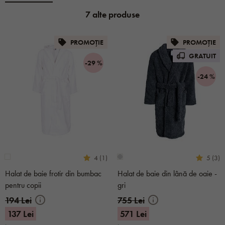
7 alte produse
PROMOȚIE
PROMOȚIE
GRATUIT
-29 %
-24 %
4 (1)
5 (3)
Halat de baie frotir din bumbac
Halat de baie din lână de oaie -
pentru copii
gri
194 Lei
755 Lei
137 Lei
571 Lei