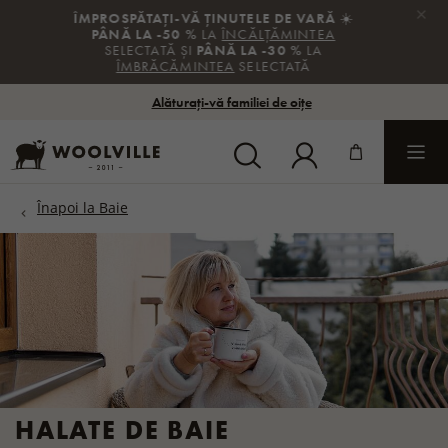
×
️
REDUCERI DE VACANȚĂ
🌴
-20
%
LA
ARTICOLELE FĂRĂ REDUCERE
🔖
COD:
EXTRA
Alăturați-vă familiei de oițe
HALATE DE BAIE