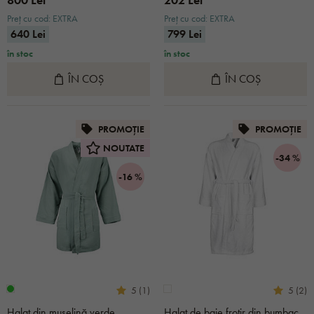
Preț cu cod: EXTRA
Preț cu cod: EXTRA
640 Lei
799 Lei
în stoc
în stoc
ÎN COȘ
ÎN COȘ
PROMOȚIE
PROMOȚIE
NOUTATE
-34 %
-16 %
5 (1)
5 (2)
Halat din muselină verde
Halat de baie frotir din bumbac