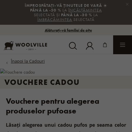
×
ÎMPROSPĂTAȚI-VĂ ȚINUTELE DE VARĂ
☀️
ÎNAPOI
PÂNĂ LA -50 %
LA
ÎNCĂLȚĂMINTEA
SELECTATĂ ȘI
PÂNĂ LA -30 %
LA
ÎMBRĂCĂMINTEA
SELECTATĂ
Totul din categorie Seniori / Bunici
Alăturați-vă familiei de oițe
CADOURI PENTRU BUNICA
CADOURI PENTRU BUNICUL
VOUCHERE CADOU
CADOURI PENTRU MAMI
Vouchere pentru alegerea
produselor pufoase
CADOURI PENTRU TATI
Lăsați alegerea unui cadou pufos pe seama celor