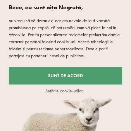
Beee, eu sunt oița Negrută,
nu vreau să vă deranjez, dar am nevoie de la d-voastră
promisiunea pe copită, că pot urmări, cum vă place la noi în
Woolville. Pentru personalizarea reclamelor prelucrăm date cu
caracter personal folosind cookie-uri. Aceste tehnologii le
PLATĂ RAPIDĂ ȘI SIGURĂ
folosim și pentru reclame nepersonalizate. Datele pot fi
partajate cu partenerii noștri de publicitate.
SUNT DE ACORD
Setările cookie-urilor
© 2026 Woolville.ro - Czech Wool company s.r.o
Raportați conținut neadecvat
Cookies
Prelucrarea datelor cu caracter personal
Consimțământul privind prelucrarea datelor cu caracter personal
Avem magazin de la
wpj.cz