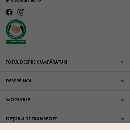
info@woolville.ro
TOTUL DESPRE CUMPĂRĂTURI
DESPRE NOI
WOOLVILLE
OPȚIUNI DE TRANSPORT