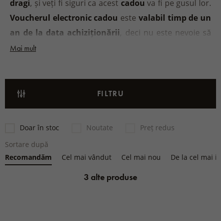
dragi
, și veți fi siguri ca acest
cadou
va fi pe gusul lor.
Voucherul electronic cadou
este
valabil timp de un
CADOURI PENTRU COPII
an de la data achiziționării
, deci nu este nevoie să
vă grăbiți cu selecția.
Șosete de calitate
din lână de
Mai mult
oaie,
centura de rinichi din lână de oaie
sau, de
exemplu,
încălțămintea ortopedică
, fiecare își
găsește ceva
după bunul plac
.
FILTRU
Doar în stoc
Noutate
Preț redus
Sortare după
Recomandăm
Cel mai vândut
Cel mai nou
De la cel mai ie
3 alte produse