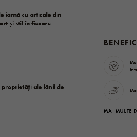
e iarnă cu articole din
rt și stil în fiecare
BENEFIC
Men
tem
i proprietăți ale lânii de
Mat
MAI MULTE 