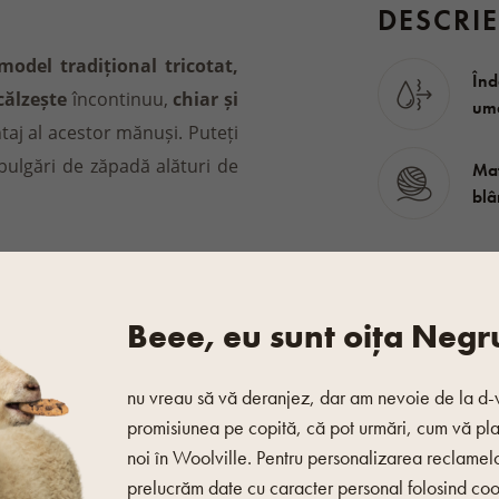
DESCRIE
odel tradițional tricotat,
Înd
călzește
încontinuu,
chiar și
ume
taj al acestor mănuși. Puteți
bulgări de zăpadă alături de
Mat
blâ
poate fi purtat adunat, dar și
Date de bază
Ideal când aveți, de exemplu,
Beee, eu sunt oița Negr
rit pe degetul mare și vârful
Gen
deauna la o căldură plăcută.
Anotimp
nu vreau să vă deranjez, dar am nevoie de la d-
le care conferă tricotajelor
Marcă
promisiunea pe copită, că pot urmări, cum vă pl
esoriu de garderobă de iarnă
noi în Woolville. Pentru personalizarea reclamel
Material
prelucrăm date cu caracter personal folosind coo