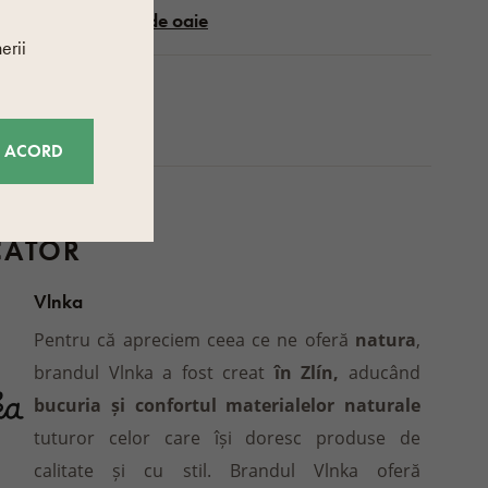
Lâna de oaie
erii
ici
Negru
E ACORD
CĂTOR
Vlnka
Pentru că apreciem ceea ce ne oferă
natura
,
brandul Vlnka a fost creat
în Zlín,
aducând
bucuria și confortul materialelor naturale
tuturor celor care își doresc produse de
calitate și cu stil. Brandul Vlnka oferă