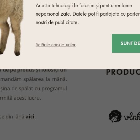
Aceste tehnologii le folosim și pentru reclame
Material
nepersonalizate. Datele pot fi partajate cu parten
noștri de publicitate.
Alte caracterist
Culoare
SUNT D
Setările cookie-urilor
ți să curățați cu o cârpă
reținerea lânii. Dacă este
 de pe produs și folosiți un
PRODU
comandăm spălarea la mână.
mașina de spălat cu programul
rmită acest lucru.
se din lână
aici
.