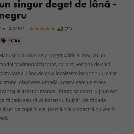
un singur deget de lână -
GRĂDINĂ / BALCON
p
Fulare din lână
SALTELE ȘI TOPPERE
și papuci
Îmbrăcăminte
CIZME
SPORTIVI
 până la
Gulere din lână
TRU SENIORI
negru
eme
Încălțăminte pentru grădină
PAT PENTRU
E PENTRU
copii
PALTOANE
Perne de scaun
CADOURI PENTRU CABANĂ
naturale
Paltoane
Cod: 4-00311
4.8
(22)
BRANȚURI PENTRU PANTOFI
Pături și pleduri pentru exterior
RU BĂIEȚI ȘI
pii
Geci de iarnă
ie
Produse din lemn și răchită
EXTRA
 pentru copii
ii
ACCESORII PENTRU
STREETWEAR
și căști pentru
DROGHERIE
Mănușile cu un singur deget calde și moi, cu un
copii
ÎNCĂLȚĂMINTE
Bile de lână pentru uscător
LUCRU
model tradițional tricotat, care vă vor ține de cald
iarnă pentru copii
HAINE DE CASĂ
Curățenie
Pijamale și cămăși de noapte
toată iarna. Lâna de oaie încălzește încontinuu, chiar
efoot pentru copii
Halate
și atunci când este umedă, acesta este un mare
Treninguri
avantaj al acestor mănuși. Puteți să construiți un om
E DE IARNĂ ȘI
Boxeri
de zăpadă sau să vă bateți cu bulgări de zăpadă
ACCESORII
alături de copii în ele, iar mâinile d-voastră nu vor fi
reci.