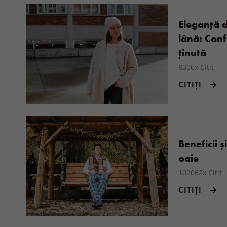
Eleganță d
lână: Confo
ținută
8306x Citit
CITIȚI
Beneficii ș
oaie
102062x Citit
CITIȚI