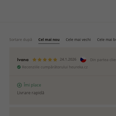
Sortare după
Cel mai nou
Cele mai vechi
Cele mai 
Ivana
24.1.2026
Din partea cli
Recenziile cumpărătorului heureka.cz
Îmi place
Livrare rapidă