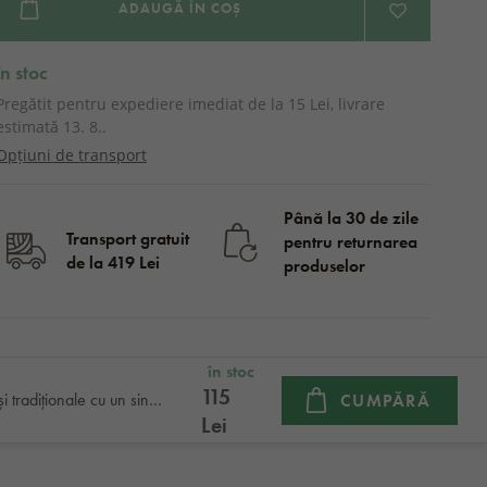
ADAUGĂ ÎN COȘ
în stoc
Pregătit pentru expediere imediat de la 15 Lei, livrare
estimată 13. 8..
Opțiuni de transport
Până la 30 de zile
Transport gratuit
pentru returnarea
de la 419 Lei
produselor
în stoc
115
Mănuși tradiționale cu un singur deget de lână - negru
CUMPĂRĂ
Lei