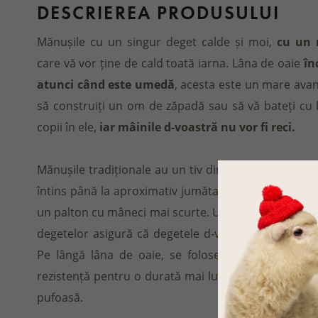
DESCRIEREA PRODUSULUI
Mănușile cu un singur deget calde și moi,
cu un m
care vă vor ține de cald toată iarna. Lâna de oaie
în
atunci când este umedă
, acesta este un mare avan
să construiți un om de zăpadă sau să vă bateți cu 
copii în ele,
iar mâinile d-voastră nu vor fi reci.
Mănușile tradiționale au un tiv din frotir cală, care 
întins până la aproximativ jumătatea antebrațului. 
un palton cu mâneci mai scurte. Un strat de lână întă
degetelor asigură că degetele d-voastră sunt întot
Pe lângă lâna de oaie, se folosesc și alte materia
rezistență pentru o durată mai lungă a acestui acc
pufoasă.