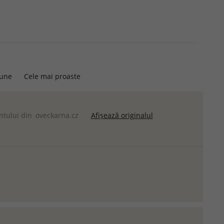
bune
Cele mai proaste
entului din
oveckarna.cz
Afișează originalul