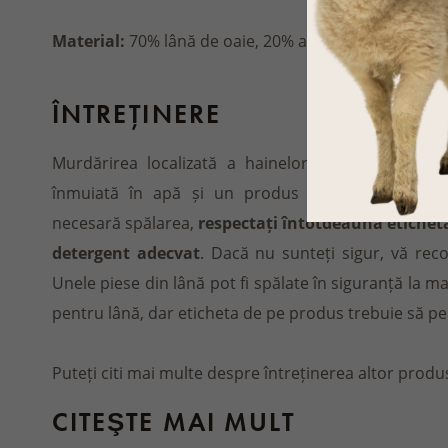
Material:
70% lână de oaie, 20% acrilic, 10% elastan
ÎNTREȚINERE
Murdărirea localizată a hainelor de lână
încerca
înmuiată în apă și un produs potrivit pentru înt
necesară spălarea,
respectați întotdeauna eticheta
detergent adecvat
. Dacă nu sunteți sigur, vă re
Unele piese din lână pot fi spălate în siguranță la 
pentru lână, dar eticheta de pe produs trebuie să pe
Puteți citi mai multe despre întreținerea altor produ
CITEŞTE MAI MULT