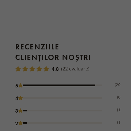
RECENZIILE
CLIENȚILOR NOȘTRI
4.8
(22 evaluare)
(20)
5
(0)
4
(1)
3
(1)
2