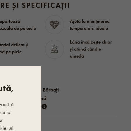
RE ȘI SPECIFICAȚII
epărtează
Ajută la menținerea
zeala de pe piele
temperaturii ideale
Lâna încălzește chiar
erial delicat și
și atunci când e
nd pe piele
umedă
ută,
Femei, Bărbați
De iarnă
voastră
Vlnka
ace la
or
kie-uri.