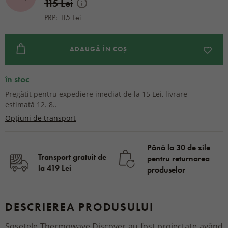
115 Lei
PRP: 115 Lei
ADAUGĂ ÎN COȘ
în stoc
Pregătit pentru expediere imediat de la 15 Lei, livrare
estimată 12. 8..
Opțiuni de transport
Până la 30 de zile
Transport gratuit de
pentru returnarea
la 419 Lei
produselor
DESCRIEREA PRODUSULUI
Șosetele Thermowave Discover au fost proiectate având