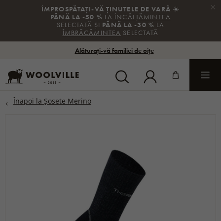
×
ÎMPROSPĂTAȚI-VĂ ȚINUTELE DE VARĂ
☀️
PÂNĂ LA -50 %
LA
ÎNCĂLȚĂMINTEA
SELECTATĂ ȘI
PÂNĂ LA -30 %
LA
ÎMBRĂCĂMINTEA
SELECTATĂ
Alăturați-vă familiei de oițe