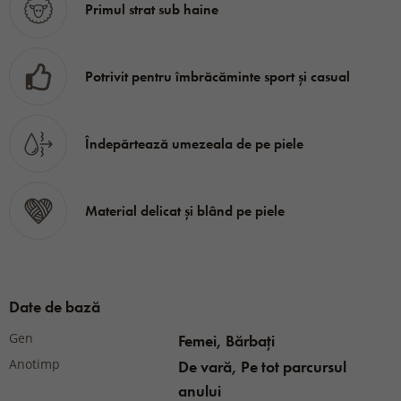
Primul strat sub haine
Material:
46% lână de oaie Merino, 16% poliester
Potrivit pentru îmbrăcăminte sport și casual
Primaloft, 36% poliamidă, 2% elastan
Îndepărtează umezeala de pe piele
Material delicat și blând pe piele
Date de bază
Gen
Femei, Bărbați
Anotimp
De vară, Pe tot parcursul
anului