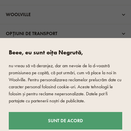
WOOLVILLE
OPȚIUNI DE TRANSPORT
Beee, eu sunt oița Negrută,
nu vreau să vă deranjez, dar am nevoie de la d-voastră
promisiunea pe copită, că pot urmări, cum vă place la noi în
Woolville. Pentru personalizarea reclamelor prelucrăm date cu
caracter personal folosind cookie-uri. Aceste tehnologii le
PLATĂ RAPIDĂ ȘI SIGURĂ
folosim și pentru reclame nepersonalizate. Datele pot fi
partajate cu partenerii noștri de publicitate.
SUNT DE ACORD