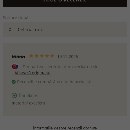
Sortare după
Mária
19.12.2025
Din partea clientului din
oveckaren.sk
Afișează originalul
Recenziile cumpărătorului heureka.sk
Îmi place
material excelent
Informațiile despre recenzii obținute