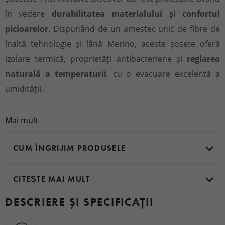
în vedere
durabilitatea materialului și confortul
picioarelor
. Dispunând de un amestec unic de fibre de
înaltă tehnologie și lână Merino, aceste șosete oferă
izolare termică, proprietăți antibacteriene și
reglarea
naturală a temperaturii
, cu o evacuare excelentă a
umidității.
Partea inferioară a șosetei este întărită
pentru a
Mai mult
proteja împotriva abraziunii și, de asemenea, pentru a
CUM ÎNGRIJIM PRODUSELE
face impactul piciorului mai amortizat atunci când pășiți.
Șosetele Discover sunt produse să dureze iar picioarele
dumneavoastră rămân uscate, inodore și confortabile,
CITEŞTE MAI MULT
indiferent de aventura pe care o trăiți în ele. Sunt
DESCRIERE ȘI SPECIFICAȚII
potrivite
pentru drumeții, camping, călătorii, pescuit
și multe alte activități.