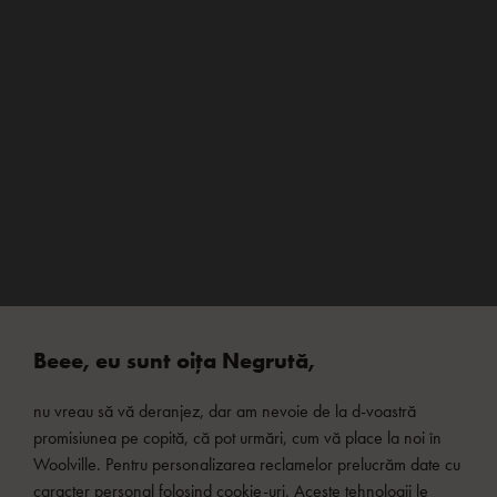
Beee, eu sunt oița Negrută,
nu vreau să vă deranjez, dar am nevoie de la d-voastră
promisiunea pe copită, că pot urmări, cum vă place la noi în
Woolville. Pentru personalizarea reclamelor prelucrăm date cu
caracter personal folosind cookie-uri. Aceste tehnologii le