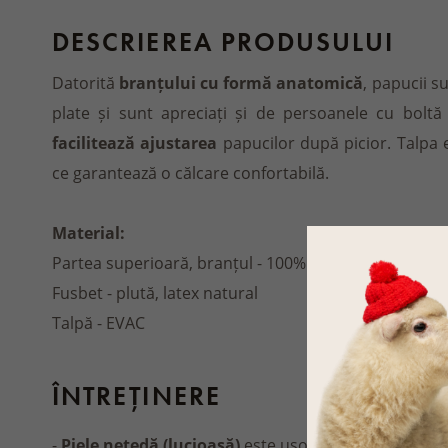
DESCRIEREA PRODUSULUI
Datorită
branțului cu formă anatomică
, papucii s
plate și sunt apreciați și de persoanele cu boltă
facilitează ajustarea
papucilor după picior. Talpa
ce garantează o călcare confortabilă.
Material:
Partea superioară, branțul - 100% piele de vacă
Fusbet - plută, latex natural
Talpă - EVAC
ÎNTREȚINERE
-
Piele netedă (lucioasă)
este ușor de întreținut. Fol