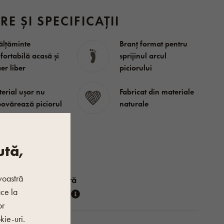
RE ȘI SPECIFICAȚII
ălțăminte
Branț format pentru
fortabilă acasă și
sprijinul arcul
aer liber
piciorului
erial ușor nu
Fabricat din materiale
ovărează piciorul
naturale
ută,
Femei
voastră
De vară
ace la
Vlnka
or
kie-uri.