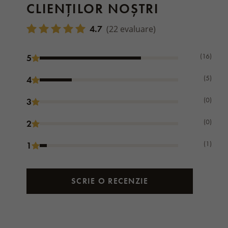
CLIENȚILOR NOȘTRI
4.7
(22 evaluare)
(16)
5
(5)
4
(0)
3
(0)
2
(1)
1
SCRIE O RECENZIE