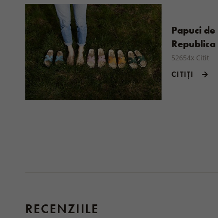
Papuci de 
Republica
52654x Citit
CITIȚI
RECENZIILE