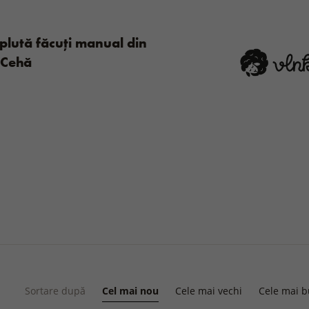
plută făcuți manual din
 Cehă
Sortare după
Cel mai nou
Cele mai vechi
Cele mai 