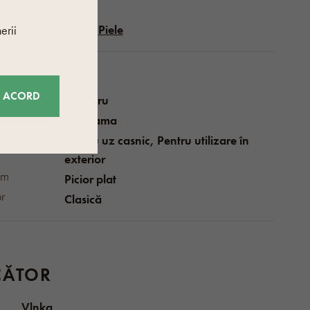
Pluta
,
Piele
erii
ici
E ACORD
Albastru
toare
Catarama
Pentru uz casnic, Pentru utilizare în
exterior
 am
Picior plat
or
Clasică
CĂTOR
Vlnka