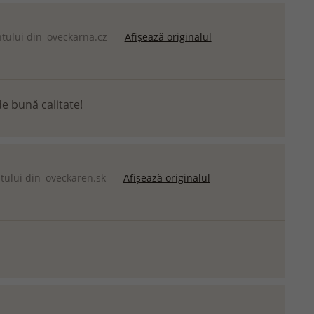
ntului din
oveckarna.cz
Afișează originalul
e bună calitate!
ntului din
oveckaren.sk
Afișează originalul