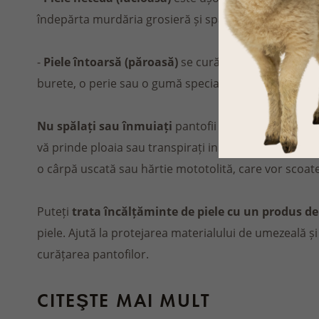
îndepărta murdăria grosieră și spălați restul cu apă 
-
Piele întoarsă (păroasă)
se curăță
fără umezire
fo
burete, o perie sau o gumă specială pentru a îndepă
Nu spălați sau înmuiați
pantofii din piele, materia
vă prinde ploaia sau transpirați in pantofi, după ce v
o cârpă uscată sau hărtie mototolită, care vor scoat
Puteți
trata încălțăminte de piele cu un produs de
piele. Ajută la protejarea materialului de umezeală și
curățarea pantofilor.
CITEŞTE MAI MULT