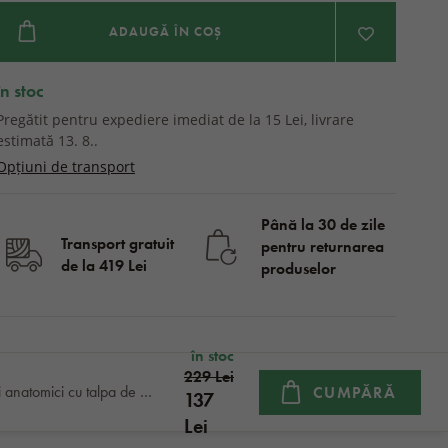
ADAUGĂ ÎN COȘ
în stoc
Pregătit pentru expediere imediat de la 15 Lei, livrare
estimată 13. 8..
Opțiuni de transport
Până la 30 de zile
Transport gratuit
pentru returnarea
de la 419 Lei
produselor
în stoc
229 Lei
Papuci anatomici cu talpa de plută de damă Vanda albastru
CUMPĂRĂ
137
Lei