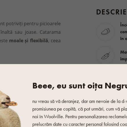
DESCRIE
unt potriviți pentru picioarele
Înc
con
 înaltă sau joase. Catarama
în 
 este
moale și flexibilă
, ceea
Mat
împ
Date de bază
Beee, eu sunt oița Negr
Gen
nu vreau să vă deranjez, dar am nevoie de la d-
Anotimp
promisiunea pe copită, că pot urmări, cum vă pl
Marcă
noi în Woolville. Pentru personalizarea reclamel
prelucrăm date cu caracter personal folosind coo
osiți o perie moale pentru a