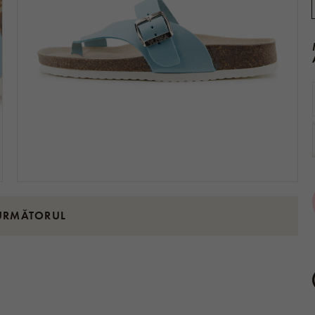
URMĂTORUL