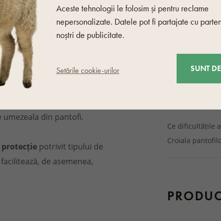
Material
Aceste tehnologii le folosim și pentru reclame
și o cârpă moale.
Material
nepersonalizate. Datele pot fi partajate cu parten
noștri de publicitate.
losind o cârpă moale, un
Alte caracterist
rtarea petelor.
SUNT D
Setările cookie-urilor
Culoare
Tipul de închiză
lul se poate deteriora. Dacă
Tipuri de talpă
ă descălțați puteți pune in ei
e umezeala din pantofi.
Ce dificultățile
Croiala pantofil
 protecție
potrivit tipului de
 facilitează, de asemenea,
PRODU