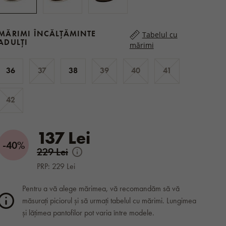
MĂRIMI ÎNCĂLȚĂMINTE
Tabelul cu
ADULȚI
mărimi
36
37
38
39
40
41
42
137 Lei
-40%
229 Lei
PRP: 229 Lei
Pentru a vă alege mărimea, vă recomandăm să vă
măsurați piciorul și să urmați tabelul cu mărimi. Lungimea
și lățimea pantofilor pot varia între modele.