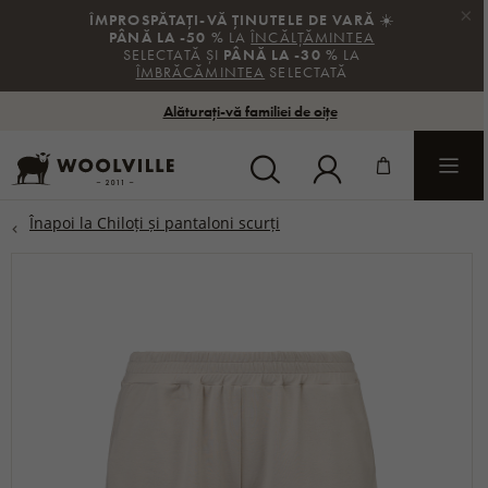
×
ÎMPROSPĂTAȚI-VĂ ȚINUTELE DE VARĂ
☀️
PÂNĂ LA -50 %
LA
ÎNCĂLȚĂMINTEA
SELECTATĂ ȘI
PÂNĂ LA -30 %
LA
ÎMBRĂCĂMINTEA
SELECTATĂ
Alăturați-vă familiei de oițe