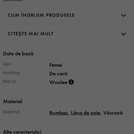
pentru păstrarea micilor obiecte necesare. Dacă
prioritatea dumneavoastră este confortul
, veți
CUM ÎNGRIJIM PRODUSELE
îndrăgi aceste șorturi.
CITEŞTE MAI MULT
Materiál:
48 % bavlna, 38 % viskóza, 10 % ovčí vlna
Merino, 4 % spandex
Date de bază
Gen
Femei
Anotimp
De vară
Marcă
Woolee
Material
Material
Bumbac
,
Lâna de oaie
, Vâscoză
Alte caracteristici