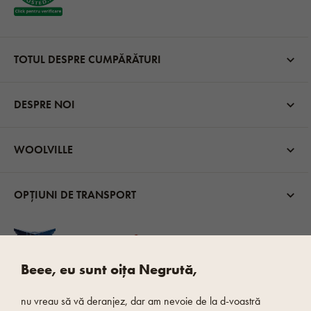
TOTUL DESPRE CUMPĂRĂTURI
DESPRE NOI
WOOLVILLE
OPȚIUNI DE TRANSPORT
Beee, eu sunt oița Negrută,
nu vreau să vă deranjez, dar am nevoie de la d-voastră