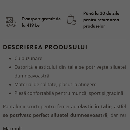
Până la 30 de zile
Transport gratuit de
pentru returnarea
la 419 Lei
produselor
DESCRIEREA PRODUSULUI
Cu buzunare
Datorită elasticului din talie se potrivește siluetei
dumneavoastră
Material de calitate, plăcut la atingere
Piesă confortabilă pentru muncă, sport și grădină
Pantalonii scurți pentru femei au
elastic în talie
, astfel
se potrivesc perfect siluetei dumneavoastră
, dar nu
vă vor strânge în mișcare.
Două buzunare
sunt ideale
Mai mult