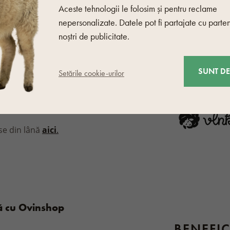
Aceste tehnologii le folosim și pentru reclame
ți să curățați cu o cârpă
nepersonalizate. Datele pot fi partajate cu parten
noștri de publicitate.
reținerea lânii. Dacă este
PRODU
 de pe produs și folosiți un
comandăm spălarea la mână.
SUNT D
Setările cookie-urilor
mașina de spălat cu programul
rmită acest lucru.
se din lână
aici
.
vă cu Ovinshop
BENEFIC