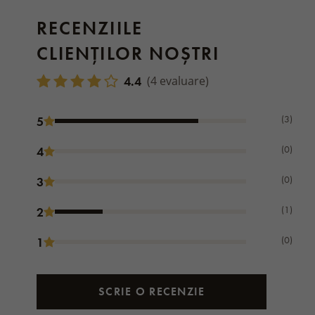
RECENZIILE
CLIENȚILOR NOȘTRI
4.4
(4 evaluare)
(3)
5
(0)
4
(0)
3
(1)
2
(0)
1
SCRIE O RECENZIE