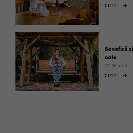
CITIȚI
Beneficii ș
oaie
102052x Citit
CITIȚI