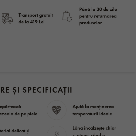
Până la 30 de zile
Transport gratuit
pentru returnarea
de la 419 Lei
produselor
în stoc
115
CUMPĂRĂ
Lei
RE ȘI SPECIFICAȚII
epărtează
Ajută la menținerea
zeala de pe piele
temperaturii ideale
Lâna încălzește chiar
erial delicat și
și atunci când e