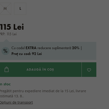
M
L
115 Lei
PRP: 115 Lei
Cu codul
EXTRA
reducere suplimentară
20%
|
Preț cu cod: 92 Lei
ADAUGĂ ÎN COȘ
în stoc
Pregătit pentru expediere imediat de la 15 Lei, livrare
estimată 13. 8..
Opțiuni de transport