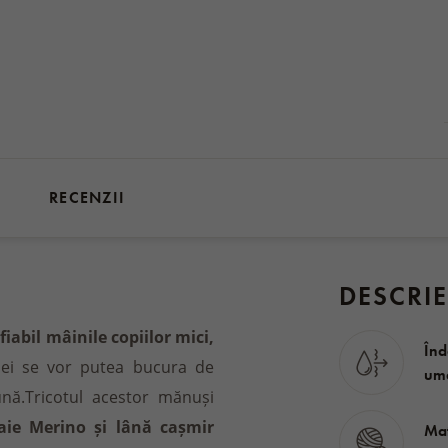
RECENZII
DESCRIE
fiabil mâinile copiilor mici,
Înd
liei se vor putea bucura de
ume
nă.Tricotul acestor mănuși
aie Merino și lână cașmir
Mat