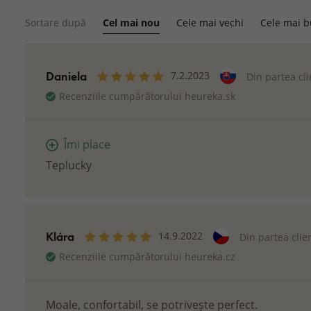
Sortare după
Cel mai nou
Cele mai vechi
Cele mai 
Daniela
7.2.2023
Din partea cl
Recenziile cumpărătorului heureka.sk
Îmi place
Teplucky
Klára
14.9.2022
Din partea clie
Recenziile cumpărătorului heureka.cz
Moale, confortabil, se potrivește perfect.