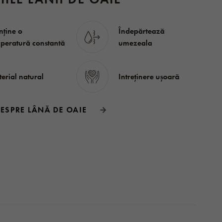
ține o
Îndepărtează
peratură constantă
umezeala
erial natural
Intreținere ușoară
DESPRE LÂNĂ DE OAIE