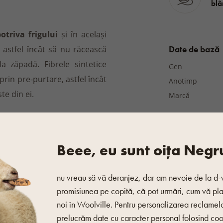
blâ
otriva frigului
și în același
Date de bază
, astfel încât să nu răcească
a zăpadă. Fibrele sintetice
Gen
prin pre-purtare, astfel încât
Anotimp
te din ei.
Marcă
Material
Beee, eu sunt oița Negr
Material
Certificate
nu vreau să vă deranjez, dar am nevoie de la d-
 viscoză, 15 % poliamidă
promisiunea pe copită, că pot urmări, cum vă pl
Alte caracterist
noi în Woolville. Pentru personalizarea reclamel
Culoare
prelucrăm date cu caracter personal folosind coo