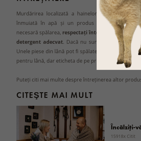
Murdărirea localizată a hainelor de lână
încerca
înmuiată în apă și un produs potrivit pentru înt
necesară spălarea,
respectați întotdeauna eticheta
detergent adecvat
. Dacă nu sunteți sigur, vă re
Unele piese din lână pot fi spălate în siguranță la 
pentru lână, dar eticheta de pe produs trebuie să pe
Puteți citi mai multe despre întreținerea altor produ
CITEŞTE MAI MULT
Încălziți-
15918x Citit