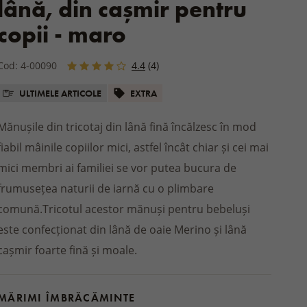
lână, din cașmir pentru
GRĂDINĂ / BALCON
p
Fulare din lână
SALTELE ȘI TOPPERE
și papuci
Îmbrăcăminte
CIZME
SPORTIVI
 până la
Gulere din lână
TRU SENIORI
copii - maro
eme
Încălțăminte pentru grădină
PAT PENTRU
E PENTRU
copii
PALTOANE
Perne de scaun
CADOURI PENTRU CABANĂ
naturale
Paltoane
Cod: 4-00090
4.4
(4)
BRANȚURI PENTRU PANTOFI
Pături și pleduri pentru exterior
RU BĂIEȚI ȘI
pii
Geci de iarnă
ie
Produse din lemn și răchită
ULTIMELE ARTICOLE
EXTRA
 pentru copii
ii
ACCESORII PENTRU
STREETWEAR
și căști pentru
DROGHERIE
Mănușile din tricotaj din lână fină încălzesc în mod
copii
ÎNCĂLȚĂMINTE
Bile de lână pentru uscător
LUCRU
fiabil mâinile copiilor mici, astfel încât chiar și cei mai
iarnă pentru copii
HAINE DE CASĂ
Curățenie
Pijamale și cămăși de noapte
mici membri ai familiei se vor putea bucura de
efoot pentru copii
Halate
frumusețea naturii de iarnă cu o plimbare
Treninguri
comună.Tricotul acestor mănuși pentru bebeluși
E DE IARNĂ ȘI
Boxeri
este confecționat din lână de oaie Merino și lână
ACCESORII
cașmir foarte fină și moale.
MĂRIMI ÎMBRĂCĂMINTE