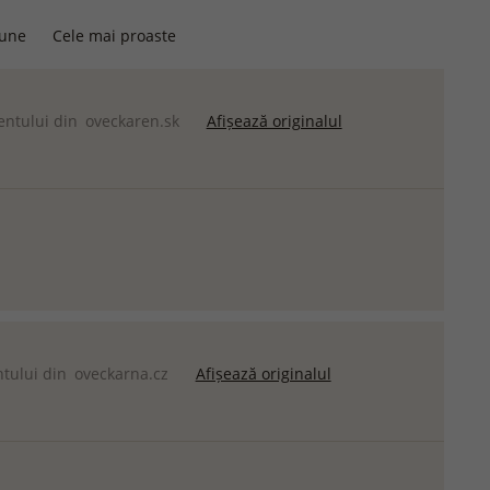
bune
Cele mai proaste
ientului din
oveckaren.sk
Afișează originalul
ntului din
oveckarna.cz
Afișează originalul