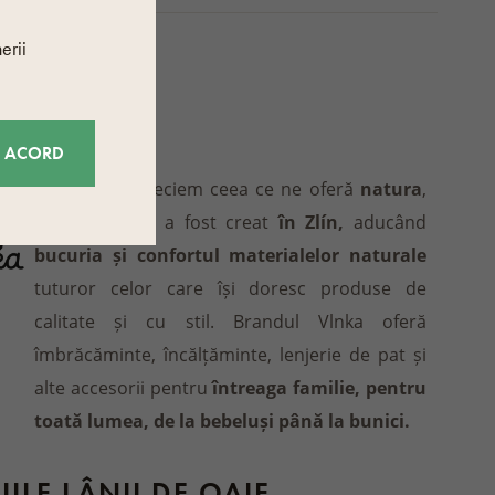
erii
CĂTOR
Vlnka
E ACORD
Pentru că apreciem ceea ce ne oferă
natura
,
brandul Vlnka a fost creat
în Zlín,
aducând
bucuria și confortul materialelor naturale
tuturor celor care își doresc produse de
calitate și cu stil. Brandul Vlnka oferă
îmbrăcăminte, încălțăminte, lenjerie de pat și
alte accesorii pentru
întreaga familie, pentru
toată lumea, de la bebeluși până la bunici.
IILE LÂNII DE OAIE