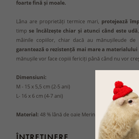
foarte fină și moale.
Lâna are proprietăți termice mari,
protejează împ
timp
se încălzește chiar și atunci când este udă
mâinile copiilor, chiar dacă au mănușileude de l
garantează o rezistență mai mare a materialului
mănușile vor face copiii fericiți până când nu vor creș
Dimensiuni:
M - 15 x 5,5 cm (2-5 ani)
L- 16 x 6 cm (4-7 ani)
Material:
48 % lână de oaie Merino, 7 % cașmir, 30 %
ÎNTREȚINERE