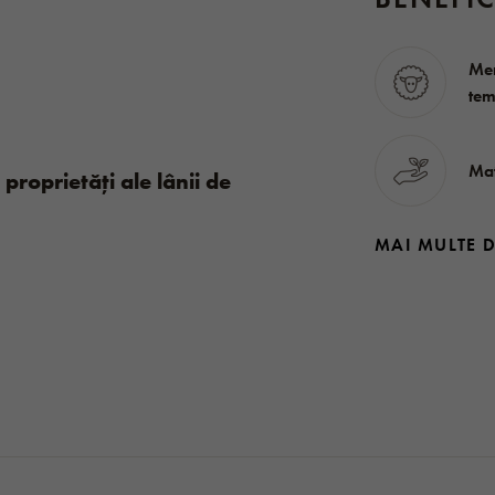
Men
tem
Mat
i proprietăți ale lânii de
MAI MULTE 