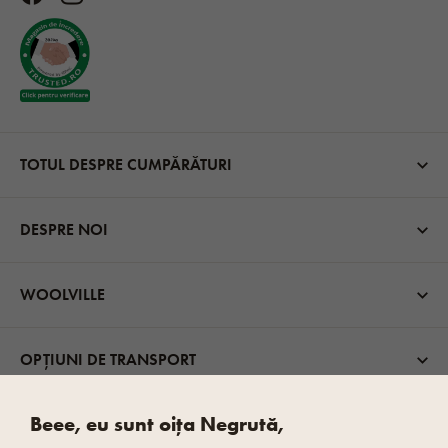
TOTUL DESPRE CUMPĂRĂTURI
DESPRE NOI
WOOLVILLE
OPȚIUNI DE TRANSPORT
Beee, eu sunt oița Negrută,