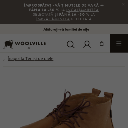
×
ÎMPROSPĂTAȚI-VĂ ȚINUTELE DE VARĂ
☀️
PÂNĂ LA -50 %
LA
ÎNCĂLȚĂMINTEA
SELECTATĂ ȘI
PÂNĂ LA -30 %
LA
ÎMBRĂCĂMINTEA
SELECTATĂ
Alăturați-vă familiei de oițe