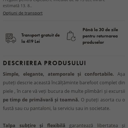
estimată 13. 8..
Opțiuni de transport
Până la 30 de zile
Transport gratuit de
pentru returnarea
la 419 Lei
produselor
DESCRIEREA PRODUSULUI
Simple, elegante, atemporale și confortabile.
Așa
puteți descrie această încălțăminte barefoot complet din
piele , în care vă veți bucura de multe plimbări și excursii
pe timp de primăvară și toamnă.
O puteți asorta cu o
fustă sau cu pantaloni, la serviciu sau in societate.
Talpa subțire și flexibilă
garantează libertatea și