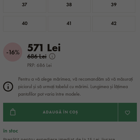
37
38
39
40
41
42
571 Lei
-16%
686 Lei
PRP: 686 Lei
Pentru a vă alege mărimea, vă recomandăm să vă măsurați
piciorul și să urmați tabelul cu mărimi. Lungimea și lățimea
pantofilor pot varia între modele.
ADAUGĂ ÎN COȘ
în stoc
Pregătit pentru expediere imediat de la 15 Lei, livrare