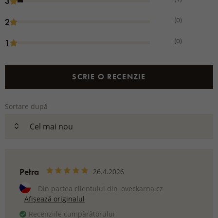
3
(0)
2
(0)
1
SCRIE O RECENZIE
Sortare după
Petra
26.4.2026
Din partea clientului din
oveckarna.cz
Afișează originalul
Recenziile cumpărătorului