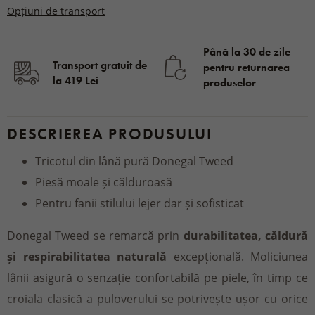
Opțiuni de transport
Până la 30 de zile
Transport gratuit de
pentru returnarea
la 419 Lei
produselor
DESCRIEREA PRODUSULUI
Tricotul din lână pură Donegal Tweed
Piesă moale și călduroasă
Pentru fanii stilului lejer dar și sofisticat
Donegal Tweed se remarcă prin
durabilitatea, căldură
și respirabilitatea naturală
excepțională. Moliciunea
lânii asigură o senzație confortabilă pe piele, în timp ce
croiala clasică a puloverului se potrivește ușor cu orice