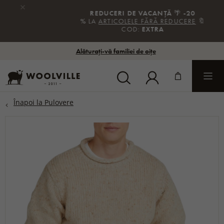
×
REDUCERI DE VACANȚĂ
🌴
-20
%
LA
ARTICOLELE FĂRĂ REDUCERE
🔖
COD:
EXTRA
Alăturați-vă familiei de oițe