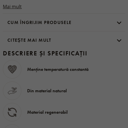
ținută,
de la stilul lejer la combinații elegante.
Acest
Mai mult
pulover este partenerul ideal pentru zilele de toamnă și
iarnă, când veți aprecia atât confortul său termic, cât și
CUM ÎNGRIJIM PRODUSELE
aspectul său atemporal inspirat de natură.
CITEŞTE MAI MULT
Material:
100% lână de oaie (Donegal Tweed)
DESCRIERE ȘI SPECIFICAȚII
Menține temperatură constantă
Din material natural
Material regenerabil