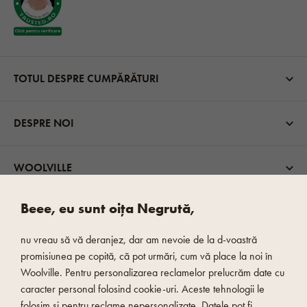
TOTUL DESPRE CUMPĂRĂTURI
DESPRE NOI
WOOLVILLE
Beee, eu sunt oița Negrută,
OPȚIUNI DE TRANSPORT
nu vreau să vă deranjez, dar am nevoie de la d-voastră
promisiunea pe copită, că pot urmări, cum vă place la noi în
Woolville. Pentru personalizarea reclamelor prelucrăm date cu
caracter personal folosind cookie-uri. Aceste tehnologii le
folosim și pentru reclame nepersonalizate. Datele pot fi