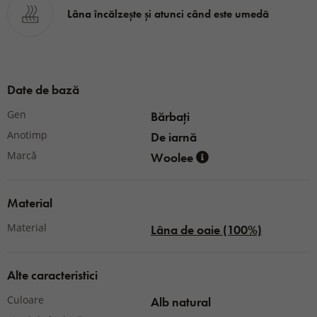
Lâna încălzește și atunci când este umedă
Date de bază
Gen
Bărbați
Anotimp
De iarnă
Marcă
Woolee
Material
Material
Lâna de oaie (100%)
Alte caracteristici
Culoare
Alb natural