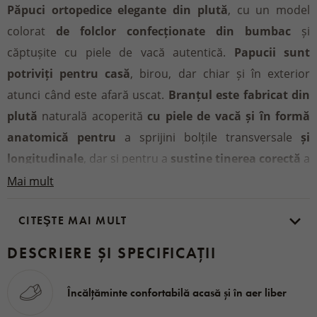
Păpuci ortopedice elegante din plută
, cu un model
colorat
de folclor confecționate din bumbac
și
căptușite cu piele de vacă autentică.
Papucii sunt
potriviți pentru casă
, birou, dar chiar și în exterior
atunci când este afară uscat.
Branțul este fabricat din
plută
naturală acoperită
cu piele de vacă și în formă
anatomică pentru
a sprijini bolțile transversale
și
longitudinale
, dar și pentru a
susține ținerea corectă
a
coloanei
vertebrale.
Mai mult
CITEŞTE MAI MULT
T
alpa este foarte rezistentă
și
antiderapantă
, astfel că
aceste papuci devin un î
DESCRIERE ȘI SPECIFICAȚII
nsoțitor indispensabil pentru
fiecare zi când contribuiți la sănătatea dvs. cu
fiecare
Încălțăminte confortabilă acasă și în aer liber
pas
.