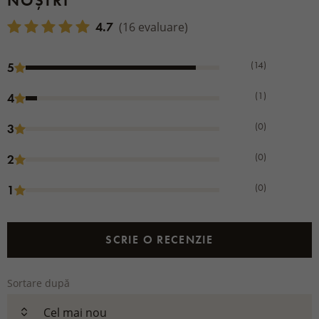
NOȘTRI
4.7
(16 evaluare)
(14)
5
(1)
4
(0)
3
(0)
2
(0)
1
SCRIE O RECENZIE
Sortare după