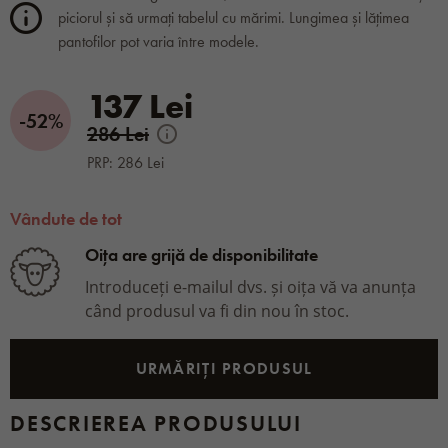
piciorul și să urmați tabelul cu mărimi. Lungimea și lățimea
pantofilor pot varia între modele.
137 Lei
-52%
286 Lei
PRP: 286 Lei
Vândute de tot
Oița are grijă de disponibilitate
Introduceți e-mailul dvs. și oița vă va anunța
când produsul va fi din nou în stoc.
URMĂRIȚI PRODUSUL
DESCRIEREA PRODUSULUI