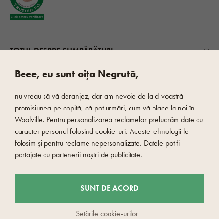
TOTUL DESPRE CUMPĂRĂTURI
Beee, eu sunt oița Negrută,
DESPRE NOI
nu vreau să vă deranjez, dar am nevoie de la d-voastră
promisiunea pe copită, că pot urmări, cum vă place la noi în
WOOLVILLE
Woolville. Pentru personalizarea reclamelor prelucrăm date cu
caracter personal folosind cookie-uri. Aceste tehnologii le
folosim și pentru reclame nepersonalizate. Datele pot fi
OPȚIUNI DE TRANSPORT
partajate cu partenerii noștri de publicitate.
PLATĂ RAPIDĂ ȘI SIGURĂ
SUNT DE ACORD
Oița are grijă de disponibilitate
Setările cookie-urilor
Introduceți e-mailul dvs. și oița vă va anunța