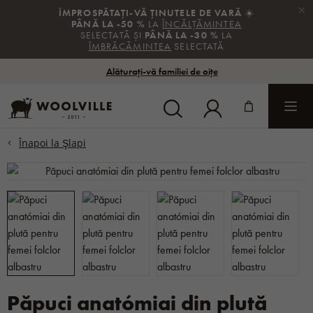
×
ÎMPROSPĂTAȚI-VĂ ȚINUTELE DE VARĂ
☀️
PÂNĂ LA -50 %
LA
ÎNCĂLȚĂMINTEA
SELECTATĂ ȘI
PÂNĂ LA -30 %
LA
ÎMBRĂCĂMINTEA
SELECTATĂ
Alăturați-vă familiei de oițe
Păpuci anatómiai din plută