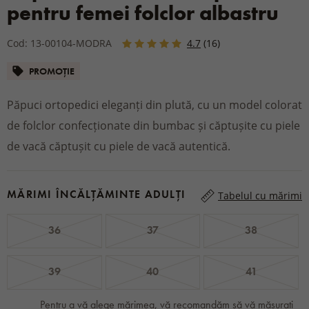
pentru femei folclor albastru
Cod: 13-00104-MODRA
4.7
(16)
PROMOȚIE
Păpuci ortopedici eleganți din plută, cu un model colorat
de folclor confecționate din bumbac și căptușite cu piele
de vacă căptușit cu piele de vacă autentică.
MĂRIMI ÎNCĂLȚĂMINTE ADULȚI
Tabelul cu mărimi
36
37
38
39
40
41
Pentru a vă alege mărimea, vă recomandăm să vă măsurați