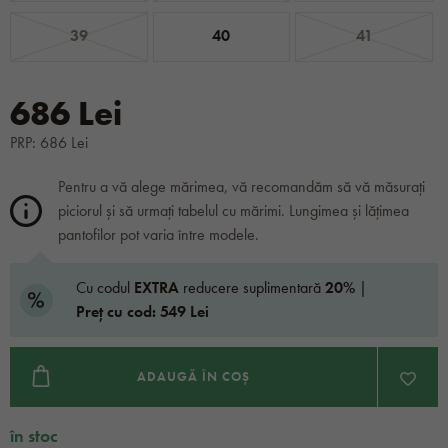
39
40
41
686 Lei
PRP: 686 Lei
Pentru a vă alege mărimea, vă recomandăm să vă măsurați
piciorul și să urmați tabelul cu mărimi. Lungimea și lățimea
pantofilor pot varia între modele.
Cu codul
EXTRA
reducere suplimentară
20%
|
Preț cu cod: 549 Lei
ADAUGĂ ÎN COȘ
în stoc