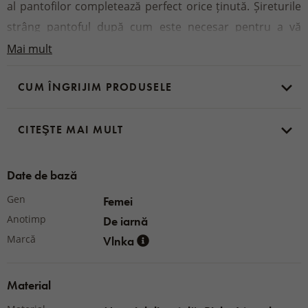
al pantofilor completează perfect orice ținută. Șireturile
strâng pantoful după cum este necesar pentru a vă
asigura că picioarele sunt într-o poziție
stabilă și fermă
.
Mai mult
CUM ÎNGRIJIM PRODUSELE
Material:
Suport
- piele
Exterior
CITEŞTE MAI MULT
- pâslă de lână
Talpă
- cauciuc
Date de bază
Gen
Femei
Anotimp
De iarnă
Marcă
Vlnka
Material