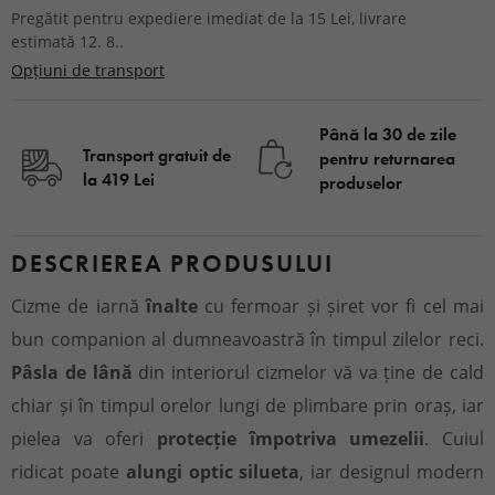
Pregătit pentru expediere imediat de la 15 Lei, livrare
estimată 12. 8..
Opțiuni de transport
Până la 30 de zile
Transport gratuit de
pentru returnarea
la 419 Lei
produselor
DESCRIEREA PRODUSULUI
Cizme de iarnă
înalte
cu fermoar și șiret vor fi cel mai
bun companion al dumneavoastră în timpul zilelor reci.
Pâsla de lână
din interiorul cizmelor vă va ține de cald
chiar și în timpul orelor lungi de plimbare prin oraș, iar
pielea va oferi
protecție împotriva umezelii
. Cuiul
ridicat poate
alungi optic silueta
, iar designul modern