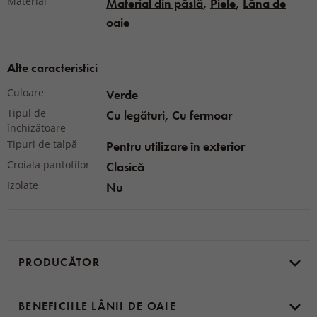
Material
Material din pâslă
,
Piele
,
Lâna de
oaie
Alte caracteristici
Culoare
Verde
Tipul de
Cu legături, Cu fermoar
închizătoare
Tipuri de talpă
Pentru utilizare în exterior
Croiala pantofilor
Clasică
Izolate
Nu
PRODUCĂTOR
BENEFICIILE LÂNII DE OAIE