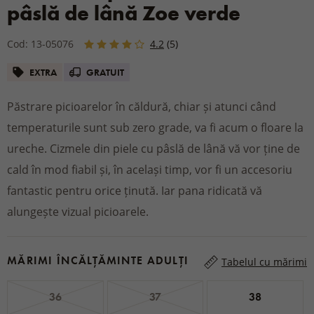
pâslă de lână Zoe verde
Cod: 13-05076
4.2
(5)
EXTRA
GRATUIT
Păstrare picioarelor în căldură, chiar și atunci când
temperaturile sunt sub zero grade, va fi acum o floare la
ureche. Cizmele din piele cu pâslă de lână vă vor ține de
cald în mod fiabil și, în același timp, vor fi un accesoriu
fantastic pentru orice ținută. Iar pana ridicată vă
alungește vizual picioarele.
MĂRIMI ÎNCĂLȚĂMINTE ADULȚI
Tabelul cu mărimi
36
37
38