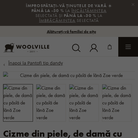
×
ÎMPROSPĂTAȚI-VĂ ȚINUTELE DE VARĂ
☀️
PÂNĂ LA -50 %
LA
ÎNCĂLȚĂMINTEA
SELECTATĂ ȘI
PÂNĂ LA -30 %
LA
ÎMBRĂCĂMINTEA
SELECTATĂ
Alăturați-vă familiei de oițe
Cizme din piele, de damă cu