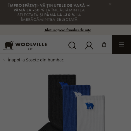
×
REDUCERI DE VACANȚĂ
🌴
-20
%
LA
ARTICOLELE FĂRĂ REDUCERE
🔖
COD:
EXTRA
Alăturați-vă familiei de oițe