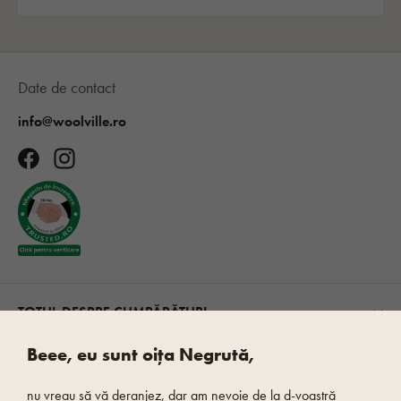
Date de contact
info@woolville.ro
TOTUL DESPRE CUMPĂRĂTURI
Beee, eu sunt oița Negrută,
DESPRE NOI
nu vreau să vă deranjez, dar am nevoie de la d-voastră