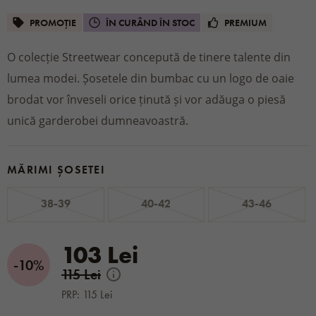
PROMOȚIE
ÎN CURÂND ÎN STOC
PREMIUM
O colecție Streetwear concepută de tinere talente din
lumea modei. Șosetele din bumbac cu un logo de oaie
brodat vor înveseli orice ținută și vor adăuga o piesă
unică garderobei dumneavoastră.
MĂRIMI ȘOSETEI
38-39
40-42
43-46
103 Lei
-10%
115 Lei
PRP: 115 Lei