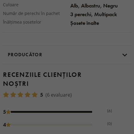
Culoare
Alb, Albastru, Negru
Număr de perechi în pachet
3 perechi, Multipack
Înălțimea șosetelor
Șosete înalte
PRODUCĂTOR
RECENZIILE CLIENȚILOR
NOȘTRI
5
(6 evaluare)
(6)
5
(0)
4