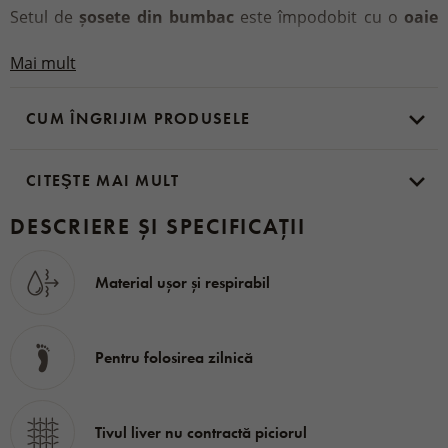
Setul de
șosete din bumbac
este împodobit cu o
oaie
brodată
, ceea ce le face o
piesă originală
cu adevărat
Mai mult
care nu oricine o va avea. În pachet există
3 perechi de
șosete.
CUM ÎNGRIJIM PRODUSELE
Material:
95 % bumbac, 5 % elastan
CITEŞTE MAI MULT
DESCRIERE ȘI SPECIFICAȚII
Material ușor și respirabil
Pentru folosirea zilnică
Tivul liver nu contractă piciorul