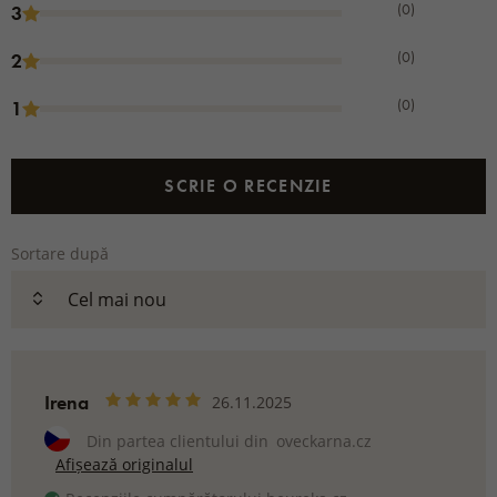
(0)
3
(0)
2
(0)
1
SCRIE O RECENZIE
Sortare după
Irena
26.11.2025
Din partea clientului din
oveckarna.cz
Afișează originalul